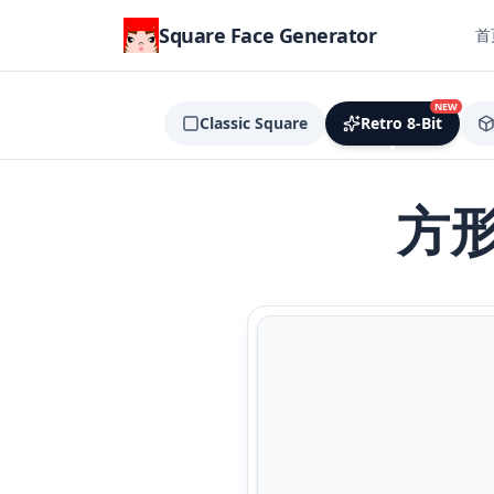
Square Face Generator
首
NEW
Classic Square
Retro 8-Bit
方