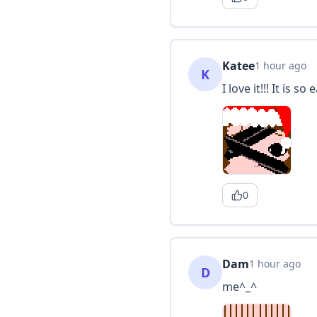
Katee
1 hour ago
K
I love it!!! It is so
0
Dam
1 hour ago
D
me^_^