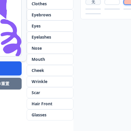
无
Clothes
Eyebrows
Eyes
Eyelashes
Nose
Mouth
Cheek
Wrinkle
重置
Scar
Hair Front
Glasses