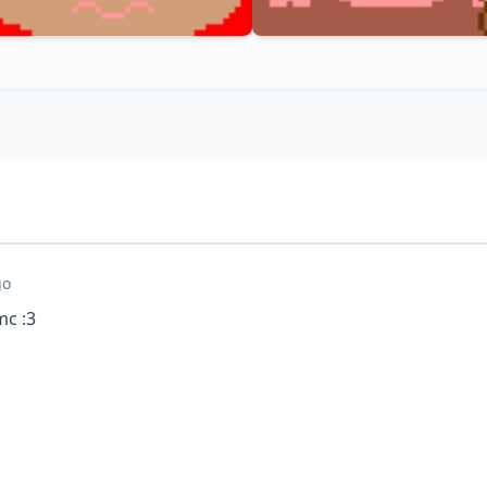
go
mc :3