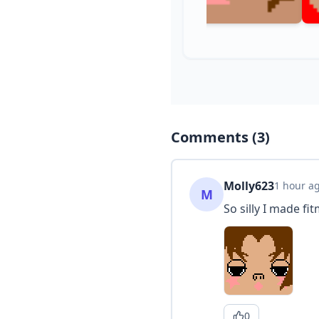
Comments (
3
)
Molly623
1 hour a
M
So silly I made fit
0