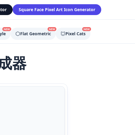
tor
Square Face Pixel Art Icon Generator
NEW
NEW
NEW
yle
Flat Geometric
Pixel Cats
成器