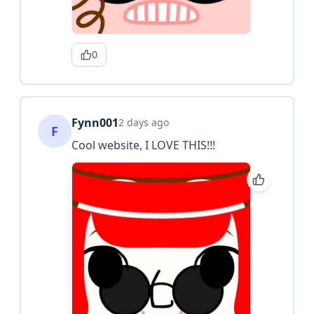
0
Fynn001
2 days ago
F
Cool website, I LOVE THIS!!!