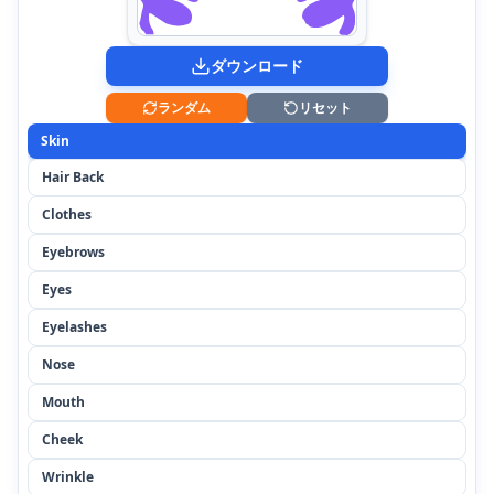
ダウンロード
ランダム
リセット
Skin
Hair Back
Clothes
Eyebrows
Eyes
Eyelashes
Nose
Mouth
Cheek
Wrinkle