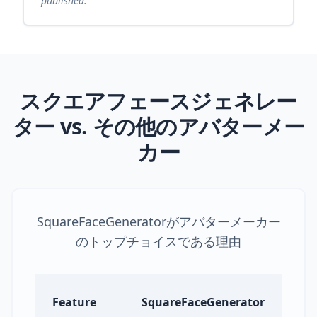
published.
スクエアフェースジェネレー
ター vs. その他のアバターメー
カー
SquareFaceGeneratorがアバターメーカー
のトップチョイスである理由
Feature
SquareFaceGenerator
Pi