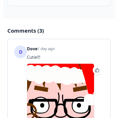
Comments (
3
)
Dove
1 day ago
D
Cutie!!!