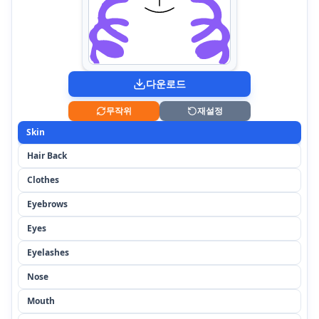
다운로드
무작위
재설정
Skin
Hair Back
Clothes
Eyebrows
Eyes
Eyelashes
Nose
Mouth