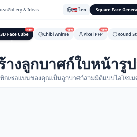
าแรก
Gallery & Ideas
🇹🇭
ไทย
Square Face Genera
NEW
NEW
NEW
3D Face Cube
Chibi Anime
Pixel PFP
Round St
ร้างลูกบาศก์ใบหน้ารูปส
ิกเซลแบนของคุณเป็นลูกบาศก์สามมิติแบบไอโซเมตริก