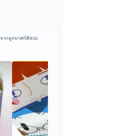
จจากลูกบาศก์ศิลปะ