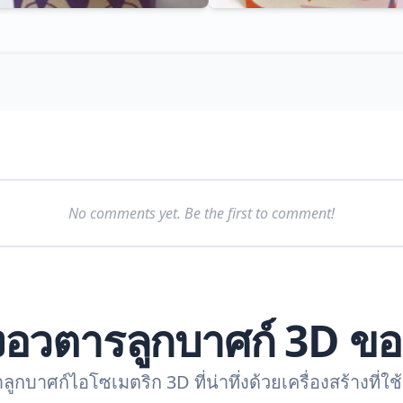
No comments yet. Be the first to comment!
งอวตารลูกบาศก์ 3D ข
กบาศก์ไอโซเมตริก 3D ที่น่าทึ่งด้วยเครื่องสร้างที่ใ