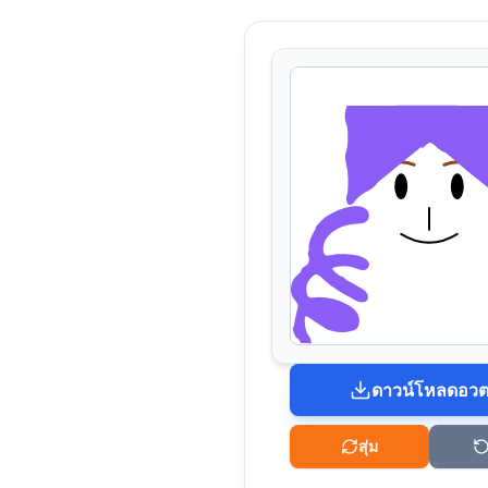
ดาวน์โหลดอวต
สุ่ม