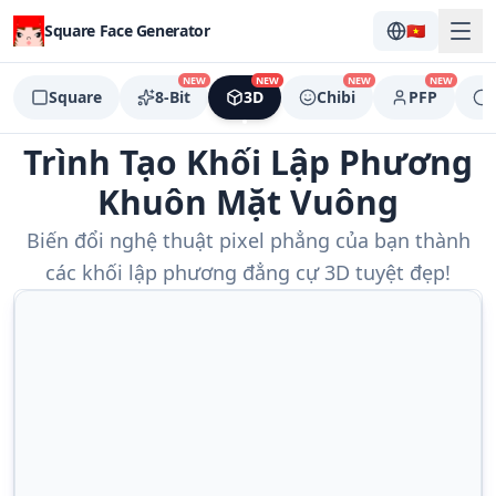
Square Face Generator
🇻🇳
NEW
NEW
NEW
NEW
Square
8-Bit
3D
Chibi
PFP
Trình Tạo Khối Lập Phương
Khuôn Mặt Vuông
Biến đổi nghệ thuật pixel phẳng của bạn thành
các khối lập phương đẳng cự 3D tuyệt đẹp!