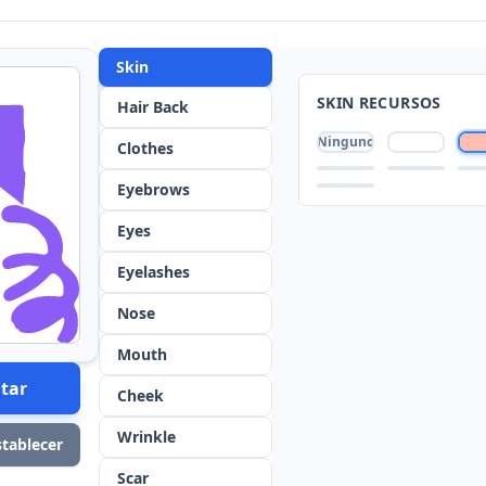
Skin
SKIN
RECURSOS
Hair Back
Ninguno
Clothes
Eyebrows
Eyes
Eyelashes
Nose
Mouth
tar
Cheek
Wrinkle
tablecer
Scar