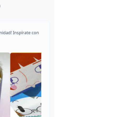
D
nidad! Inspírate con