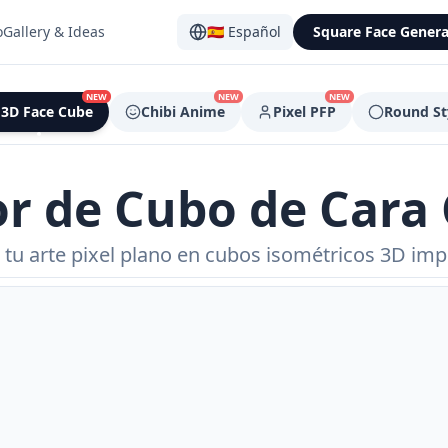
o
Gallery & Ideas
🇪🇸
Español
Square Face Genera
NEW
NEW
NEW
3D Face Cube
Chibi Anime
Pixel PFP
Round St
r de Cubo de Cara
 tu arte pixel plano en cubos isométricos 3D imp